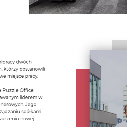
półpracy dwóch
 którzy postanowili
we miejsce pracy.
e Puzzle Office
znawanym liderem w
znesowych. Jego
rządzaniu spółkami
tworzeniu nowej