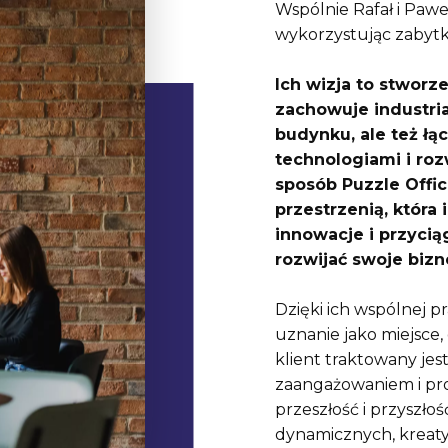
Wspólnie Rafał i Paweł
wykorzystując zabytk
Ich wizja to stworze
zachowuje industri
budynku, ale też ł
technologiami i ro
sposób Puzzle Office
przestrzenią, która 
innowacje i przyci
rozwijać swoje bizn
Dzięki ich wspólnej p
uznanie jako miejsce, 
klient traktowany jes
zaangażowaniem i pro
przeszłość i przyszłoś
dynamicznych, kreaty