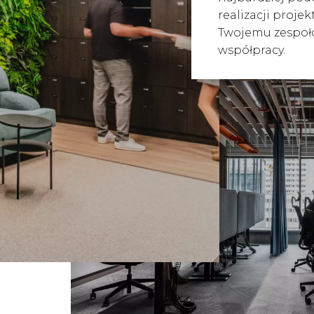
realizacji projek
Twojemu zespoł
współpracy.