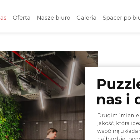
as
Oferta
Nasze biuro
Galeria
Spacer po bi
Puzzle
nas i
Drugim imieniem
jakość, która id
wspólną układan
najbardziej podc