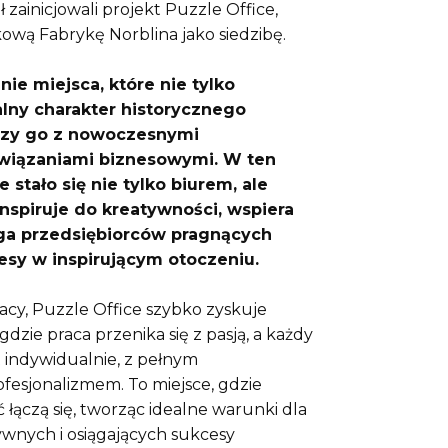
 zainicjowali projekt Puzzle Office,
ową Fabrykę Norblina jako siedzibę.
nie miejsca, które nie tylko
alny charakter historycznego
ączy go z nowoczesnymi
związaniami biznesowymi. W ten
 stało się nie tylko biurem, ale
inspiruje do kreatywności, wspiera
ąga przedsiębiorców pragnących
esy w inspirującym otoczeniu.
racy, Puzzle Office szybko zyskuje
gdzie praca przenika się z pasją, a każdy
t indywidualnie, z pełnym
fesjonalizmem. To miejsce, gdzie
ć łączą się, tworząc idealne warunki dla
wnych i osiągających sukcesy